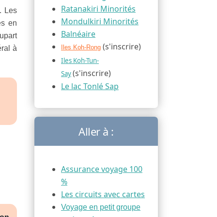
Ratanakiri Minorités
. Les
Mondulkiri Minorités
és en
Balnéaire
lupart
(s'inscrire)
Iles Koh-Rong
ral à
Iles Koh-Tun-
(s'inscrire)
Say
Le lac Tonlé Sap
Aller à :
Assurance voyage 100
%
Les circuits avec cartes
Voyage en petit groupe