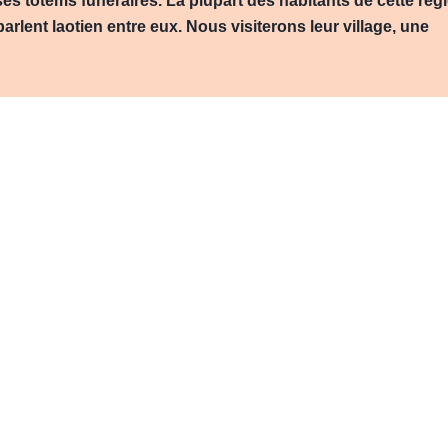
s totems funéraires. La plupart des habitants de cette rég
arlent laotien entre eux. Nous visiterons leur village, une