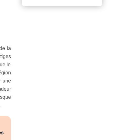
de la
tiges
ue le
égion
ur une
ndeur
esque
.
es