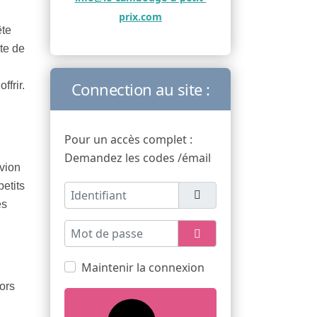
prix.com
ête
rte de
Connection au site :
ffrir.
Pour un accès complet :
Demandez les codes /émail
avion
etits
Identifiant
es
Mot de passe
Afficher le mot de pas
Maintenir la connexion
ors