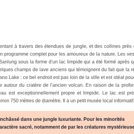
entant à travers des étendues de jungle, et des collines près 
t un programme complet pour les amoureux de la nature. Les ves
 Banlung sous la forme d'un lac limpide qui a été formé après q
quelques champs de lave anciens qui témoignent du fait que la r
no Lake : ce bel endroit est pas loin de la ville et est idéal po
 autour du cratère de l'ancien volcan. En raison de la profo
eau est exceptionnellement propre et limpide. Le lac est pr
ron 750 mètres de diamètre. Il a un petit musée local informatif
enchâssé dans une jungle luxuriante. Pour les minorités
 caractère sacré, notamment de par les créatures mystérieus