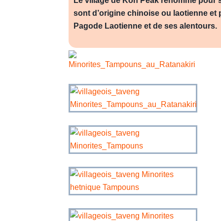
Le village de Koh Pèak renommé pour se
sont d’origine chinoise ou laotienne et p
Pagode Laotienne et de ses alentours.