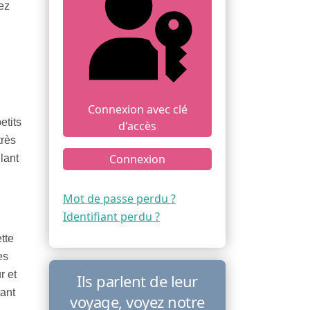
ez
Connexion avec clé
etits
d'accès
très
Connexion
lant
Mot de passe perdu ?
Identifiant perdu ?
tte
es
r et
Ils parlent de leur
ant
voyage, voyez notre