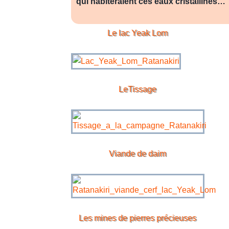
qui habiteraient ces eaux cristallines…
Le lac
Yeak Lom
LeTissage
Viande de daim
Les mines de pierres précieuses