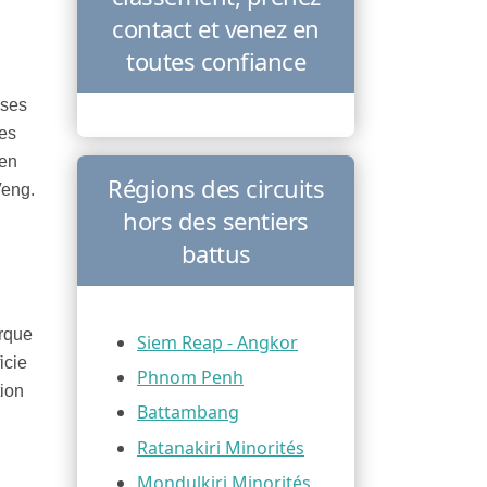
contact et venez en
toutes confiance
ises
les
 en
Régions des circuits
Veng.
hors des sentiers
battus
arque
Siem Reap - Angkor
icie
Phnom Penh
ion
Battambang
Ratanakiri Minorités
Mondulkiri Minorités