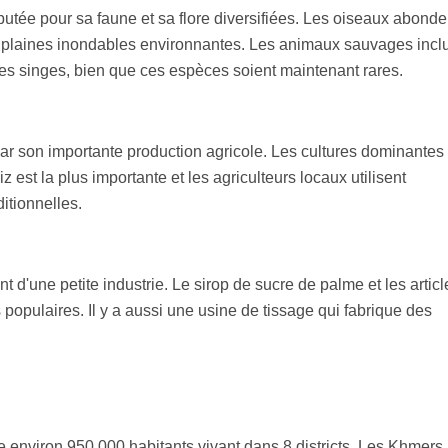
tée pour sa faune et sa flore diversifiées. Les oiseaux abonden
es plaines inondables environnantes. Les animaux sauvages incl
des singes, bien que ces espèces soient maintenant rares.
par son importante production agricole. Les cultures dominantes
iz est la plus importante et les agriculteurs locaux utilisent
itionnelles.
d'une petite industrie. Le sirop de sucre de palme et les articl
 populaires. Il y a aussi une usine de tissage qui fabrique des
 environ 950 000 habitants vivant dans 8 districts. Les Khmers