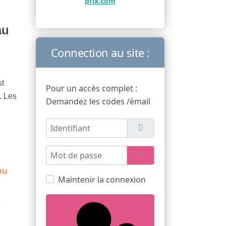
prix.com
au
Connection au site :
st
Pour un accès complet :
. Les
Demandez les codes /émail
Identifiant
Mot de passe
Afficher le mot de pas
ou
Maintenir la connexion
é