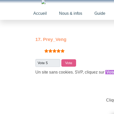
Accueil
Nous & infos
Guide
17. Prey_Veng
Vote utilisateur:
5
/
5
Veuillez voter
Un site sans cookies. SVP, cliquez sur
Vot
Cliq