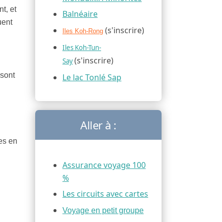
t, et
Balnéaire
uent
(s'inscrire)
Iles Koh-Rong
Iles Koh-Tun-
(s'inscrire)
Say
 sont
Le lac Tonlé Sap
Aller à :
es en
Assurance voyage 100
%
Les circuits avec cartes
Voyage en petit groupe