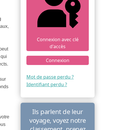
g
caux,
Connexion avec clé
d'accès
peut
 qui
Connexion
ects.
Mot de passe perdu ?
sur
Identifiant perdu ?
fonds
Ils parlent de leur
votre
voyage, voyez notre
ous
classement, prenez