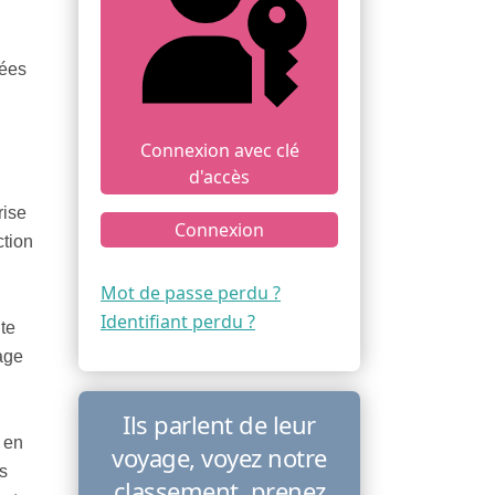
sées
Connexion avec clé
d'accès
rise
Connexion
ction
Mot de passe perdu ?
Identifiant perdu ?
te
age
Ils parlent de leur
 en
voyage, voyez notre
s
classement, prenez