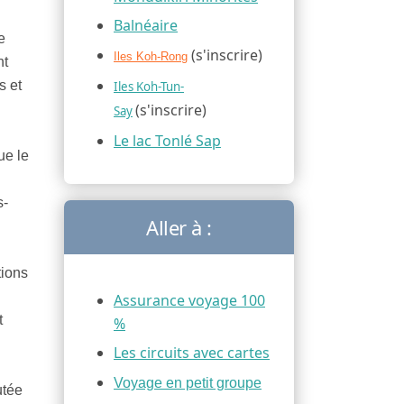
Balnéaire
e
(s'inscrire)
Iles Koh-Rong
nt
s et
Iles Koh-Tun-
(s'inscrire)
Say
Le lac Tonlé Sap
ue le
s-
Aller à :
tions
Assurance voyage 100
t
%
Les circuits avec cartes
Voyage en petit groupe
utée