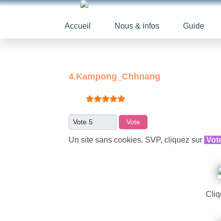
Accueil
Nous & infos
Guide
4.Kampong_Chhnang
Vote utilisateur:
5
/
5
Veuillez voter
Un site sans cookies. SVP, cliquez sur
Vot
Cliq