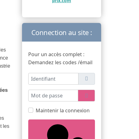
prix.com
Connection au site :
les
Pour un accès complet :
ince
Demandez les codes /émail
strie
Identifiant
dées
Mot de passe
Afficher le mot de pas
Maintenir la connexion
es
t les