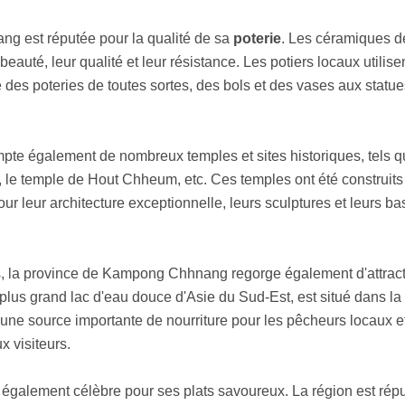
g est réputée pour la qualité de sa
poterie
. Les céramiques d
té, leur qualité et leur résistance. Les potiers locaux utilise
 des poteries de toutes sortes, des bols et des vases aux statue
ompte également de nombreux temples et sites historiques, tels q
, le temple de Hout Chheum, etc. Ces temples ont été construits
our leur architecture exceptionnelle, leurs sculptures et leurs ba
es, la province de Kampong Chhnang regorge également d'attrac
e plus grand lac d'eau douce d'Asie du Sud-Est, est situé dans la
ne source importante de nourriture pour les pêcheurs locaux e
x visiteurs.
alement célèbre pour ses plats savoureux. La région est rép