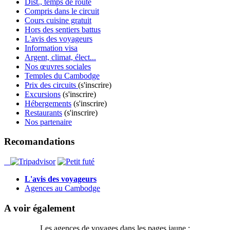
Dist., temps de route
Compris dans le circuit
Cours cuisine gratuit
Hors des sentiers battus
L'avis des voyageurs
Information visa
Argent, climat, élect...
Nos œuvres sociales
Temples du Cambodge
Prix des circuits
(s'inscrire)
Excursions
(s'inscrire)
Hébergements
(s'inscrire)
Restaurants
(s'inscrire)
Nos partenaire
Recomandations
L'avis des voyageurs
Agences au Cambodge
A voir également
Les agences de voyages dans les pages jaune :