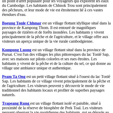
un point d'arrêt populaire pour les voyageurs qui explorent les eaux
du Cambodge. Les habitants de Chhnok Trou sont principalement
des pêcheurs, et leur mode de vie est étroitement lié à ces vastes
étendues d'eau.
Boeung Tonle Chhmar
est un village flottant idyllique situé dans la
province de Kampong Thom. Il est entouré de magnifiques
paysages de rizières et de forêts inondées. Les habitants y vivent
principalement de la pêche et de l'agriculture, et le village offre aux
visiteurs un aperçu unique de la vie rurale cambodgienne.
Kompong Luong
est un village flottant situé dans la province de
Pursat. C'est l'un des villages les plus pittoresques du lac Tonlé Sap,
avec ses maisons sur pilotis colorées et ses rues étroites. Les
habitants y vivent de la pêche et de la culture du sel, ce qui donne au
village une ambiance unique et authentique.
Peam Ta Ong
est un petit village flottant situé à l'ouest du lac Tonlé
Sap. Les habitants de ce village vivent principalement de la pêche et
de l'agriculture. Les visiteurs peuvent y découvrir le mode de vie
traditionnel des habitants locaux et profiter de superbes paysages
naturels.
Trapeang Rung
est un village flottant isolé et paisible, situé à
proximité de la réserve de biosphère de Prek Toal. Les visiteurs
peuvent observer la vie quotidienne des habitants, qui se déroule au