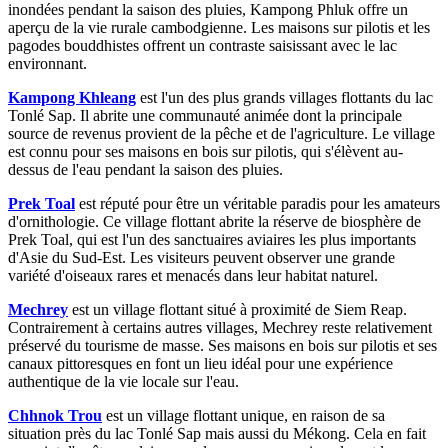
inondées pendant la saison des pluies, Kampong Phluk offre un
aperçu de la vie rurale cambodgienne. Les maisons sur pilotis et les
pagodes bouddhistes offrent un contraste saisissant avec le lac
environnant.
Kampong Khleang
est l'un des plus grands villages flottants du lac
Tonlé Sap. Il abrite une communauté animée dont la principale
source de revenus provient de la pêche et de l'agriculture. Le village
est connu pour ses maisons en bois sur pilotis, qui s'élèvent au-
dessus de l'eau pendant la saison des pluies.
Prek Toal
est réputé pour être un véritable paradis pour les amateurs
d'ornithologie. Ce village flottant abrite la réserve de biosphère de
Prek Toal, qui est l'un des sanctuaires aviaires les plus importants
d'Asie du Sud-Est. Les visiteurs peuvent observer une grande
variété d'oiseaux rares et menacés dans leur habitat naturel.
Mechrey
est un village flottant situé à proximité de Siem Reap.
Contrairement à certains autres villages, Mechrey reste relativement
préservé du tourisme de masse. Ses maisons en bois sur pilotis et ses
canaux pittoresques en font un lieu idéal pour une expérience
authentique de la vie locale sur l'eau.
Chhnok Trou
est un village flottant unique, en raison de sa
situation près du lac Tonlé Sap mais aussi du Mékong. Cela en fait