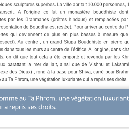
uelques sculptures superbes. La ville abritait 10.000 personnes,
scrit. A l'origine ce fut un monastère bouddhiste dont
ites par les Brahmanes (prêtres hindous) et remplacées par
résentation de Bouddha est restée). Pour arriver au centre du 
ortes qui deviennent de plus en plus basses à mesure que 
espect). Au centre , un grand Stupa Bouddhiste en pierre qui
ous dans tous les murs au centre de l'édifice. A l'origine, dans c
nts, on dit que tout cela a été emporté et revendu par les Kh
x barattant la mer de lait, ainsi que de Vishnu et Lakshmi
exe des Dieux) , rond à la base pour Shiva, carré pour Brahm
u Ta Phrom, une végétation luxuriante qui a repris ses droits.
omme au Ta Phrom, une végétation luxurian
i a repris ses droits.