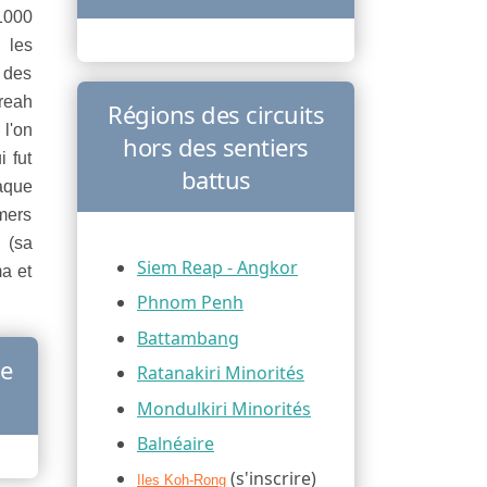
 1000
 les
 des
Preah
Régions des circuits
l'on
hors des sentiers
 fut
battus
haque
mers
 (sa
Siem Reap - Angkor
a et
Phnom Penh
Battambang
te
Ratanakiri Minorités
Mondulkiri Minorités
Balnéaire
(s'inscrire)
Iles Koh-Rong