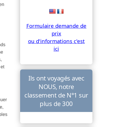
en
Formulaire demande de
prix
ou d'informations c'est
nds
ici
ne
,
 et
Ils ont voyagés avec
NOUS, notre
classement de N°1 sur
ouer
plus de 300
e,
bles