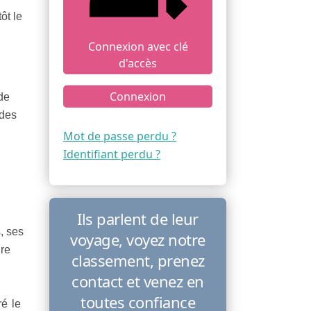
ôt le
Connexion avec clé
d'accès
Connexion
de
 des
Mot de passe perdu ?
Identifiant perdu ?
Ils parlent de leur
, ses
voyage, voyez notre
ire
classement, prenez
contact et venez en
toutes confiance
é le