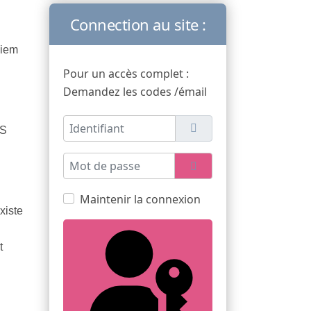
Connection au site :
Siem
Pour un accès complet :
Demandez les codes /émail
Identifiant
PS
Mot de passe
Afficher le mot de pas
Maintenir la connexion
xiste
t