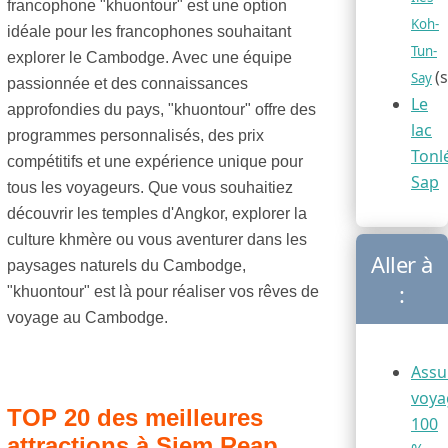
francophone "khuontour" est une option
Koh-
idéale pour les francophones souhaitant
Tun-
explorer le Cambodge. Avec une équipe
(
Say
passionnée et des connaissances
Le
approfondies du pays, "khuontour" offre des
lac
programmes personnalisés, des prix
Tonl
compétitifs et une expérience unique pour
Sap
tous les voyageurs. Que vous souhaitiez
découvrir les temples d'Angkor, explorer la
culture khmère ou vous aventurer dans les
Aller à
paysages naturels du Cambodge,
:
"khuontour" est là pour réaliser vos rêves de
voyage au Cambodge.
Assu
voya
TOP 20 des meilleures
100
attractions à Siem Reap