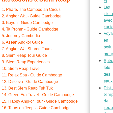
%
Les
1. Phare. The Cambodian Circus
circu
2. Angkor Wat - Guide Cambodge
avec
3. Bayon - Guide Cambodge
cart
4. Ta Prohm - Guide Cambodge
Voya
5. Journey Cambodia
en
6. Asean Angkor Guide
petit
7. Angkor Wat Shared Tours
grou
8. Siem Reap Tour Guide
Spéc
9. Siem Reap Experiences
fête
10. Siem Reap Travel
des
11. Relax Spa - Guide Cambodge
eaux
12. Discova - Guide Cambodge
Dist.
13. Best Siem Reap Tuk Tuk
tem
14. Green Era Travel - Guide Cambodge
de
15. Happy Angkor Tour - Guide Cambodge
rout
16. Tours en Jeeps - Guide Cambodge