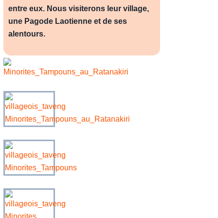
entre eux. Nous visiterons leur village,
une Pagode Laotienne et de ses
alentours.