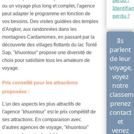
perdu ?
ou un voyage plus long et complet, l'agence
Identifian
peut adapter le programme en fonction de
perdu ?
vos besoins. Des visites guidées des temples
d'Angkor, aux randonnées dans les
montagnes Cardamomes, en passant par la
Ils
découverte des villages flottants du lac Tonlé
parlent
Sap, "khuontour" propose une diversité de
de leur
choix pour satisfaire tous les amateurs de
voyage,
voyage.
voyez
Prix conseillé pour les attractions
notre
proposées :
classem
prenez
L'un des aspects les plus attractifs de
contact
l'agence "khuontour" est le prix compétitif de
et
ses attractions. En comparaison avec
d'autres agences de voyage, "khuontour"
venez