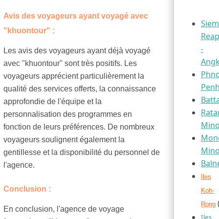
Avis des voyageurs ayant voyagé avec
Siem
"khuontour" :
Rea
-
Les avis des voyageurs ayant déjà voyagé
Ang
avec "khuontour" sont très positifs. Les
Phn
voyageurs apprécient particulièrement la
Pen
qualité des services offerts, la connaissance
Bat
approfondie de l'équipe et la
Rata
personnalisation des programmes en
Mino
fonction de leurs préférences. De nombreux
Mond
voyageurs soulignent également la
Mino
gentillesse et la disponibilité du personnel de
Baln
l'agence.
Iles
Conclusion :
Koh-
(
Rong
En conclusion, l'agence de voyage
Iles