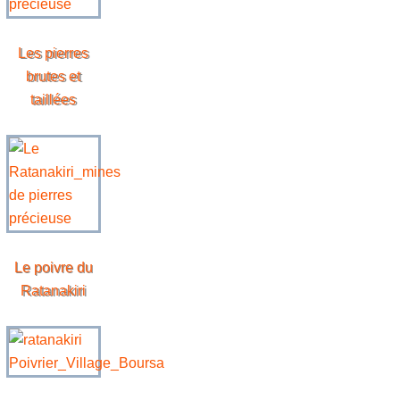
Les pierres
brutes et
taillées
Le poivre du
Ratanakiri