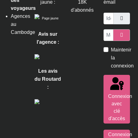
des
jaune :
18K
émail
voyageurs
d'abonnés
Agences
Identifiant
au
Cambodge
Mot de passe
Avis sur
l'agence :
Affiche
Maintenir
la
connexion
Les avis
du Routard
:
Connexion
avec
clé
d'accès
Connexion