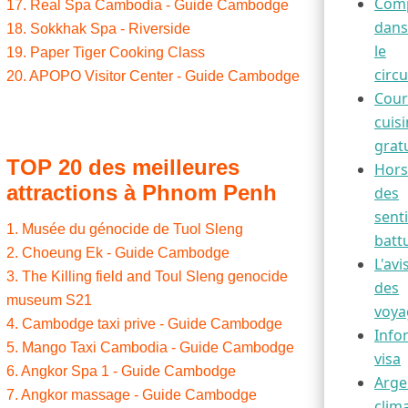
Comp
17. Real Spa Cambodia - Guide Cambodge
dans
18. Sokkhak Spa - Riverside
le
19. Paper Tiger Cooking Class
circu
20. APOPO Visitor Center - Guide Cambodge
Cour
cuis
grat
TOP 20 des meilleures
Hors
attractions à Phnom Penh
des
sent
1. Musée du génocide de Tuol Sleng
batt
2. Choeung Ek - Guide Cambodge
L'avi
3. The Killing field and Toul Sleng genocide
des
museum S21
voya
4. Cambodge taxi prive - Guide Cambodge
Info
5. Mango Taxi Cambodia - Guide Cambodge
visa
6. Angkor Spa 1 - Guide Cambodge
Arge
7. Angkor massage - Guide Cambodge
clima