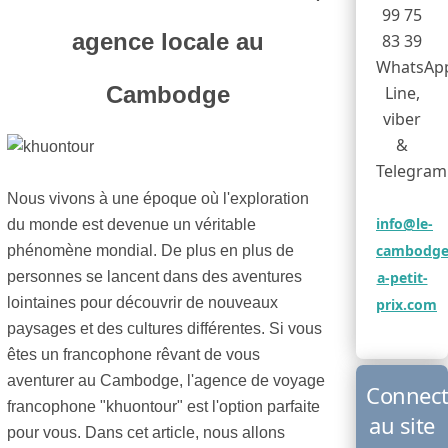
99 75
agence locale au
83 39
WhatsAp
Cambodge
Line,
viber
&
Telegram
Nous vivons à une époque où l'exploration
info@le-
du monde est devenue un véritable
cambodge
phénomène mondial. De plus en plus de
personnes se lancent dans des aventures
a-petit-
lointaines pour découvrir de nouveaux
prix.com
paysages et des cultures différentes. Si vous
êtes un francophone rêvant de vous
aventurer au Cambodge, l'agence de voyage
Connect
francophone "khuontour" est l'option parfaite
au site
pour vous. Dans cet article, nous allons