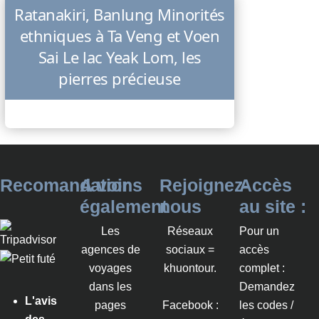
Ratanakiri, Banlung Minorités
ethniques à Ta Veng et Voen
Sai Le lac Yeak Lom, les
pierres précieuse
Recomandations
A voir
Rejoignez-
Accès
également
nous
au site :
Les
Réseaux
Pour un
agences de
sociaux =
accès
voyages
khuontour.
complet :
dans les
Demandez
L'avis
pages
Facebook :
les codes /