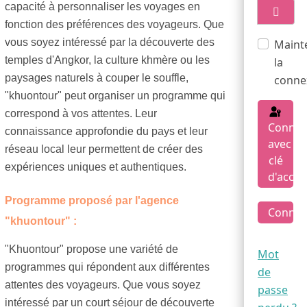
capacité à personnaliser les voyages en
fonction des préférences des voyageurs. Que
Affich
vous soyez intéressé par la découverte des
Maint
temples d'Angkor, la culture khmère ou les
la
paysages naturels à couper le souffle,
conne
"khuontour" peut organiser un programme qui
correspond à vos attentes. Leur
Connex
connaissance approfondie du pays et leur
avec
réseau local leur permettent de créer des
clé
expériences uniques et authentiques.
d'accès
Programme proposé par l'agence
Connex
"khuontour" :
"Khuontour" propose une variété de
Mot
programmes qui répondent aux différentes
de
attentes des voyageurs. Que vous soyez
passe
intéressé par un court séjour de découverte