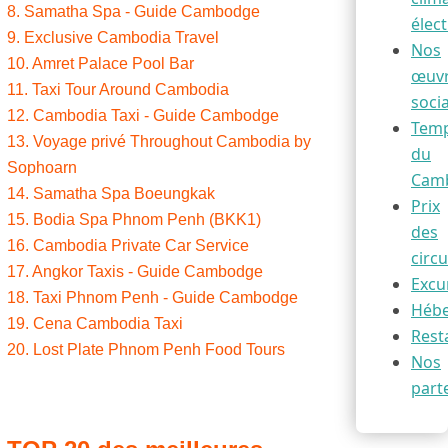
8. Samatha Spa - Guide Cambodge
élect.
9. Exclusive Cambodia Travel
Nos
10. Amret Palace Pool Bar
œuv
11. Taxi Tour Around Cambodia
soci
12. Cambodia Taxi - Guide Cambodge
Temp
13. Voyage privé Throughout Cambodia by
du
Sophoarn
Cam
14. Samatha Spa Boeungkak
Prix
15. Bodia Spa Phnom Penh (BKK1)
des
16. Cambodia Private Car Service
circu
17. Angkor Taxis - Guide Cambodge
Excu
18. Taxi Phnom Penh - Guide Cambodge
Héb
19. Cena Cambodia Taxi
Rest
20. Lost Plate Phnom Penh Food Tours
Nos
part