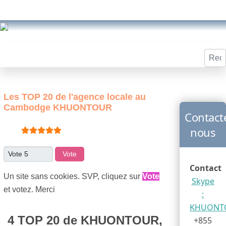
Reche
Les TOP 20 de l'agence locale au
Cambodge KHUONTOUR
Contact
Vote utilisateur:
5
/
5
nous
Veuillez voter
Contact
Un site sans cookies. SVP, cliquez sur
Vote
Skype
et votez. Merci
:
KHUONT
4 TOP 20 de
KHUONTOUR,
+855