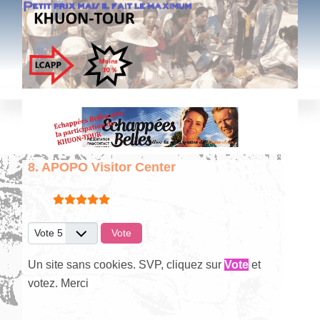
8. APOPO Visitor Center
Vote utilisateur:
5
/
5
Veuillez voter
Un site sans cookies. SVP, cliquez sur
Vote
et
votez. Merci