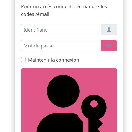
Pour un accès complet : Demandez les
codes /émail
Identifiant
Mot de passe
Afficher l
Maintenir la connexion