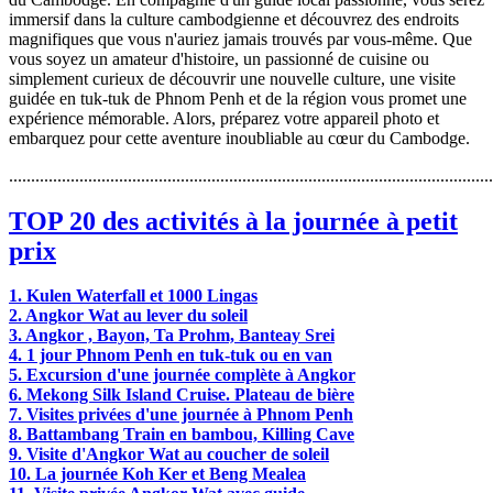
immersif dans la culture cambodgienne et découvrez des endroits
magnifiques que vous n'auriez jamais trouvés par vous-même. Que
vous soyez un amateur d'histoire, un passionné de cuisine ou
simplement curieux de découvrir une nouvelle culture, une visite
guidée en tuk-tuk de Phnom Penh et de la région vous promet une
expérience mémorable. Alors, préparez votre appareil photo et
embarquez pour cette aventure inoubliable au cœur du Cambodge.
..............................................................................................................
TOP 20 des activités à la journée à petit
prix
1. Kulen Waterfall et 1000 Lingas
2. Angkor Wat au lever du soleil
3. Angkor , Bayon, Ta Prohm, Banteay Srei
4. 1 jour Phnom Penh en tuk-tuk ou en van
5. Excursion d'une journée complète à Angkor
6. Mekong Silk Island Cruise. Plateau de bière
7. Visites privées d'une journée à Phnom Penh
8. Battambang Train en bambou, Killing Cave
9. Visite d'Angkor Wat au coucher de soleil
10. La journée Koh Ker et Beng Mealea