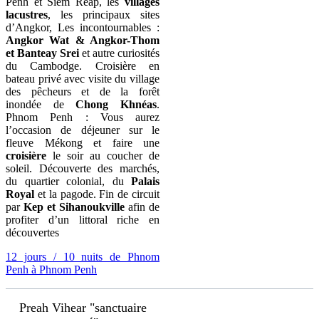
Penh et Siem Reap, les
villages
lacustres
, les principaux sites
d’Angkor, Les incontournables :
Angkor Wat & Angkor-Thom
et Banteay Srei
et autre curiosités
du Cambodge. Croisière en
bateau privé avec visite du village
des pêcheurs et de la forêt
inondée de
Chong Khnéas
.
Phnom Penh : Vous aurez
l’occasion de déjeuner sur le
fleuve Mékong et faire une
croisière
le soir au coucher de
soleil. Découverte des marchés,
du quartier colonial, du
Palais
Royal
et la pagode. Fin de circuit
par
Kep et Sihanoukville
afin de
profiter d’un littoral riche en
découvertes
12 jours / 10 nuits de Phnom
Penh à Phnom Penh
Preah Vihear "sanctuaire