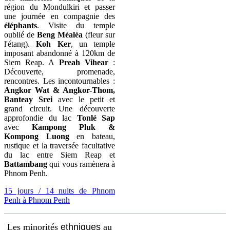
région du Mondulkiri et passer
une journée en compagnie des
éléphants
. Visite du temple
oublié de
Beng Méaléa
(fleur sur
l'étang).
Koh Ker
, un temple
imposant abandonné à 120km de
Siem Reap. A
Preah Vihear
:
Découverte, promenade,
rencontres. Les incontournables :
Angkor Wat & Angkor-Thom,
Banteay Srei
avec le petit et
grand circuit. Une découverte
approfondie du lac
Tonlé Sap
avec
Kampong Pluk &
Kompong Luong
en bateau,
rustique et la traversée facultative
du lac entre Siem Reap et
Battambang
qui vous ramènera à
Phnom Penh.
15 jours / 14 nuits de Phnom
Penh à Phnom Penh
Les minorités
ethniques
au