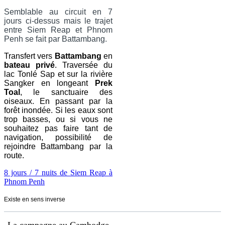
Semblable au circuit en 7
jours ci-dessus mais le trajet
entre Siem Reap et Phnom
Penh se fait par Battambang.
Transfert vers
Battambang
en
bateau privé
. Traversée du
lac Tonlé Sap et sur la rivière
Sangker en longeant
Prek
Toal
, le sanctuaire des
oiseaux. En passant par la
forêt inondée. Si les eaux sont
trop basses, ou si vous ne
souhaitez pas faire tant de
navigation, possibilité de
rejoindre Battambang par la
route.
8 jours / 7 nuits de Siem Reap à
Phnom Penh
Existe en sens inverse
La campagne au Cambodge