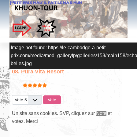
Image not found: https://le-cambodge-a-petit-
prix.com/media/mod_galleryfp/galleries/158/main158/ech
belles.jpg
08. Pura Vita Resort
Vote utilisateur:
5
/
5
Veuillez voter
Un site sans cookies. SVP, cliquez sur
Note
et
votez. Merci