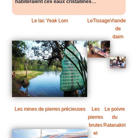
habiteraient ces eaux cristallines…
Le lac
Yeak Lom
LeTissage
Viande
de
daim
Les mines de pierres précieuses
Les
Le poivre
pierres
du
brutes
Ratanakiri
et