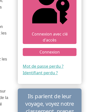
rc
s
on
 les
Connexion avec clé
d'accès
Connexion
 les
Mot de passe perdu ?
Identifiant perdu ?
 sur
Ils parlent de leur
de la
voyage, voyez notre
té
classement, prenez