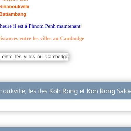
 Sihanoukville
à Battambang
 heure il est à Phnom Penh maintenant
istances entre les villes au Cambodge
anoukville, les iles Koh Rong et Koh Rong Sal