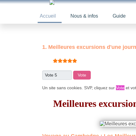
Accueil
Nous & infos
Guide
1. Meilleures excursions d'une jour
Vote utilisateur:
5
/
5
Veuillez voter
Un site sans cookies. SVP, cliquez sur
Vote
et vo
Meilleures excursio
Voyage au Cambodge : Les Meilleure