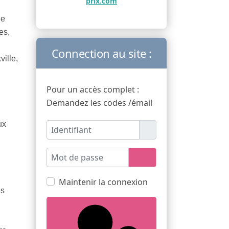
prix.com
ée
es,
Connection au site :
ille,
Pour un accès complet :
Demandez les codes /émail
ux
Identifiant
Mot de passe
Afficher le mot de pas
Maintenir la connexion
es