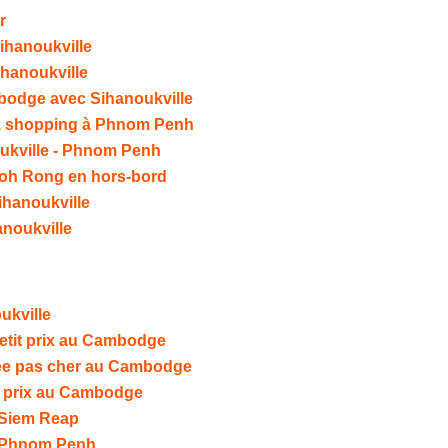
r
ihanoukville
ihanoukville
mbodge avec Sihanoukville
le, shopping à Phnom Penh
oukville - Phnom Penh
Koh Rong en hors-bord
Sihanoukville
hanoukville
ukville
petit prix au Cambodge
née pas cher au Cambodge
it prix au Cambodge
à Siem Reap
à Phnom Penh