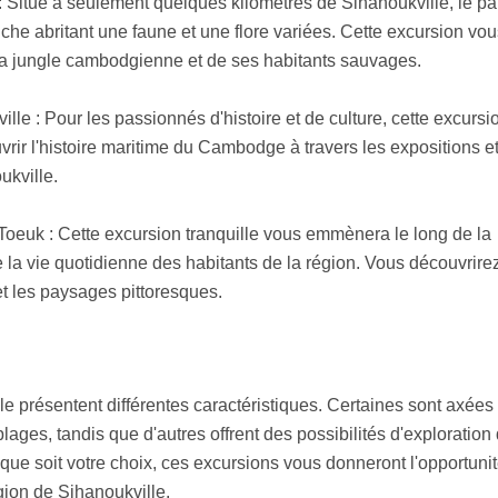
 Situé à seulement quelques kilomètres de Sihanoukville, le pa
he abritant une faune et une flore variées. Cette excursion vou
 la jungle cambodgienne et de ses habitants sauvages.
le : Pour les passionnés d'histoire et de culture, cette excursi
rir l'histoire maritime du Cambodge à travers les expositions et
ukville.
Toeuk : Cette excursion tranquille vous emmènera le long de la
e la vie quotidienne des habitants de la région. Vous découvrirez
 et les paysages pittoresques.
e présentent différentes caractéristiques. Certaines sont axées
ages, tandis que d'autres offrent des possibilités d'exploration 
que soit votre choix, ces excursions vous donneront l'opportuni
égion de Sihanoukville.