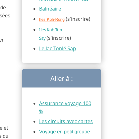
 de
Balnéaire
usées
(s'inscrire)
Iles Koh-Rong
Iles Koh-Tun-
(s'inscrire)
Say
 en
Le lac Tonlé Sap
Aller à :
Assurance voyage 100
%
Les circuits avec cartes
e et
Voyage en petit groupe
e du