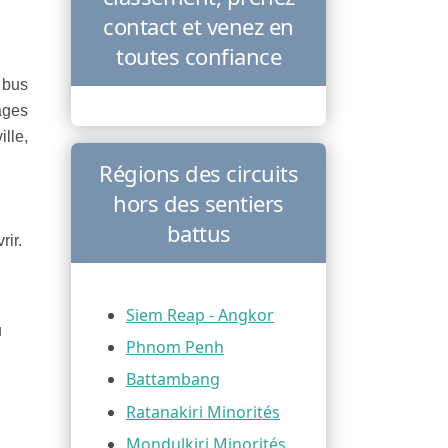
contact et venez en
toutes confiance
 bus
ages
lle,
Régions des circuits
hors des sentiers
battus
rir.
Siem Reap - Angkor
u
Phnom Penh
Battambang
Ratanakiri Minorités
Mondulkiri Minorités