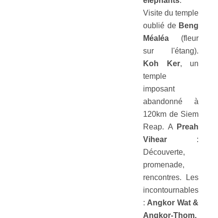
éléphants
.
Visite du temple
oublié de
Beng
Méaléa
(fleur
sur l'étang).
Koh Ker
, un
temple
imposant
abandonné à
120km de Siem
Reap. A
Preah
Vihear
:
Découverte,
promenade,
rencontres. Les
incontournables
:
Angkor Wat &
Angkor-Thom,