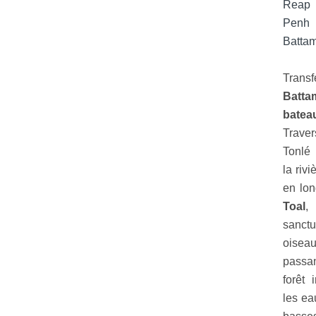
Reap
Penh 
Batta
Trans
Batta
bate
Trave
Tonlé
la riv
en lo
Toal
sanct
oise
passa
forêt 
les ea