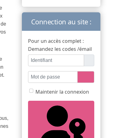
e
ux
Connection au site :
 de
vos
Pour un accès complet :
Demandez les codes /émail
Identifiant
e
un
Mot de passe
t.
Afficher le mot de passe
Maintenir la connexion
bus,
nnes