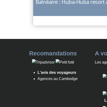
Balnéaire : Huba-Huba resort 
Recomandations
A vo
Les ag
L'avis des voyageurs
Agences au Cambodge
L