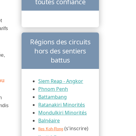
toutes confiance
t
rifs
Régions des circuits
hors des sentiers
ée,
battus
ou
Siem Reap - Angkor
Phnom Penh
Battambang
n
Ratanakiri Minorités
andis
Mondulkiri Minorités
Balnéaire
(s'inscrire)
Iles Koh-Rong