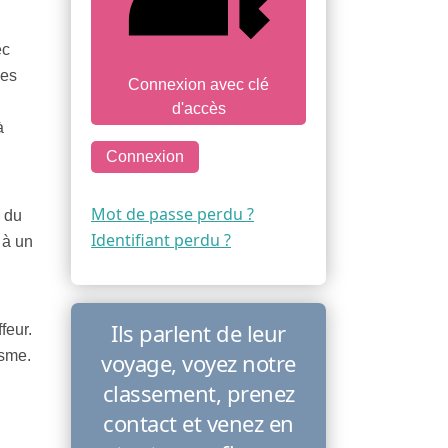
ec
ces
Connexion avec clé
d'accès
à
Connexion
Mot de passe perdu ?
 du
Identifiant perdu ?
 à un
Ils parlent de leur
feur.
isme.
voyage, voyez notre
classement, prenez
contact et venez en