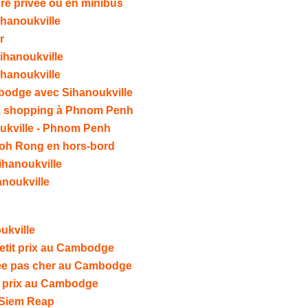
re privée ou en minibus
Sihanoukville
r
ihanoukville
ihanoukville
mbodge avec Sihanoukville
le, shopping à Phnom Penh
oukville - Phnom Penh
Koh Rong en hors-bord
Sihanoukville
hanoukville
ukville
petit prix au Cambodge
née pas cher au Cambodge
it prix au Cambodge
à Siem Reap