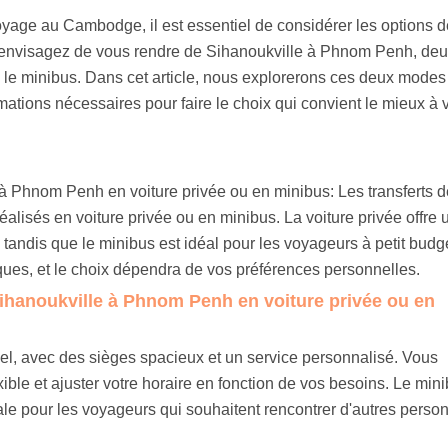
voyage au Cambodge, il est essentiel de considérer les options d
vous envisagez de vous rendre de Sihanoukville à Phnom Penh, de
 ou le minibus. Dans cet article, nous explorerons ces deux modes
mations nécessaires pour faire le choix qui convient le mieux à 
 à Phnom Penh en voiture privée ou en minibus: Les transferts d
lisés en voiture privée ou en minibus. La voiture privée offre 
é, tandis que le minibus est idéal pour les voyageurs à petit budge
ques, et le choix dépendra de vos préférences personnelles.
Sihanoukville à Phnom Penh en voiture privée ou en
nnel, avec des sièges spacieux et un service personnalisé. Vous
xible et ajuster votre horaire en fonction de vos besoins. Le mini
ale pour les voyageurs qui souhaitent rencontrer d'autres perso