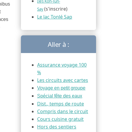
Iles Koh-Tun-
nibus
(s'inscrire)
Say
t
Le lac Tonlé Sap
nces
e
Aller à :
Assurance voyage 100
%
Les circuits avec cartes
Voyage en petit groupe
Spécial fête des eaux
Dist., temps de route
Compris dans le circuit
Cours cuisine gratuit
Hors des sentiers