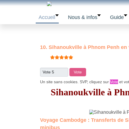
Accueil
Nous & infos
Guide
10. Sihanoukville à Phnom Penh en 
Vote utilisateur:
5
/
5
Veuillez voter
Un site sans cookies. SVP, cliquez sur
Vote
et vo
Sihanoukville à Ph
Voyage Cambodge : Transferts de Si
minibus